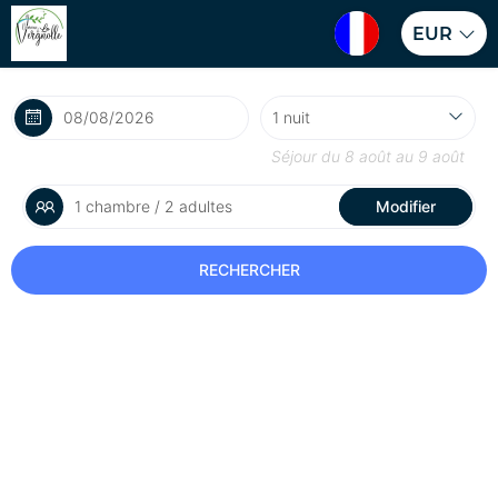
EUR
Séjour du
8 août
au
9 août
1 chambre / 2 adultes
Modifier