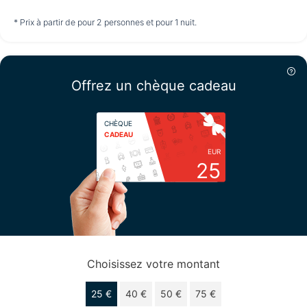
non disponible
non disponible
non disponible
* Prix à partir de pour 2 personnes et pour 1 nuit.
Samedi
15/08
Offrez un chèque cadeau
non disponible
CHÈQUE
CADEAU
EUR
25
Choisissez votre montant
25 €
40 €
50 €
75 €