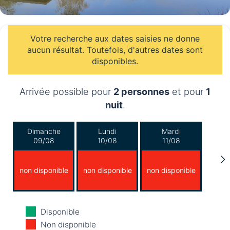
Votre recherche aux dates saisies ne donne
aucun résultat. Toutefois, d'autres dates sont
disponibles.
Arrivée possible pour
2 personnes
et pour
1
nuit
.
Dimanche
Lundi
Mardi
09/08
10/08
11/08
non disponible
non disponible
non disponible
Mercredi
Jeudi
Vendredi
Disponible
12/08
13/08
14/08
Non disponible