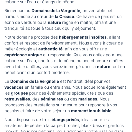
cabane sur l'eau et étangs de pêche.
Bienvenue au
Domaine de la Vergnolle
, un véritable petit
paradis niché au cœur de
la Creuse
. Ce havre de paix est un
écrin de verdure où la
nature
règne en maître, offrant une
tranquillité absolue à tous ceux qui y séjournent.
Notre domaine propose des
hébergements insolites
, alliant
confort et respect de l'environnement. Nous avons à cœur de
mêler écologie et
authenticité
, afin de vous offrir une
expérience unique
et responsable. Que vous optiez pour une
cabane sur l'eau, une fuste de pêche ou une chambre d'hôtes
avec table d'hôtes, vous serez immergé dans la
nature
tout en
bénéficiant d'un confort moderne.
Le
Domaine de la Vergnolle
est l'endroit idéal pour vos
vacances
en famille ou entre amis. Nous accueillons également
les
groupes
pour des événements spéciaux tels que des
retrouvailles
, des
séminaires
ou des
mariages
. Nous
proposons des prestations sur mesure pour répondre à vos
besoins et faire de votre séjour un
moment inoubliable
.
Nous disposons de trois
étangs privés
, idéals pour les
amateurs de pêche à la carpe, brochet, black bass et gardons
(no-kill). Vous pourrez ainsi vous adonner à votre passion dans