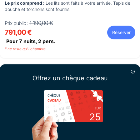
Le prix comprend :
Les lits sont faits à votre arrivée. Tapis de
douche et torchons sont fournis.
1 190,00 €
Prix public :
791,00 €
Réserver
Pour 7 nuits,
2
pers.
Il ne reste qu'1 chambre
Offrez un chèque cadeau
CHÈQUE
CADEAU
EUR
25