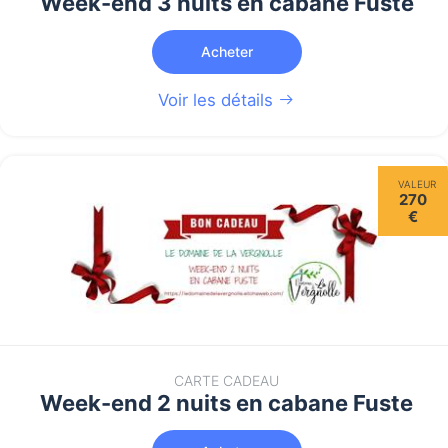
Week-end 3 nuits en cabane Fuste
Acheter
Voir les détails
VALEUR
270
€
CARTE CADEAU
Week-end 2 nuits en cabane Fuste