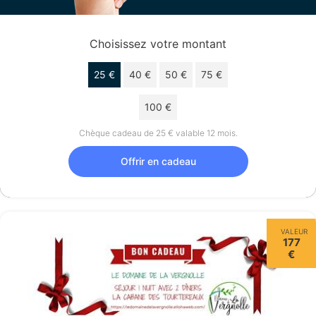
Choisissez votre montant
25 €
40 €
50 €
75 €
100 €
Chèque cadeau de 25 € valable 12 mois.
Offrir en cadeau
VALEUR
177
€