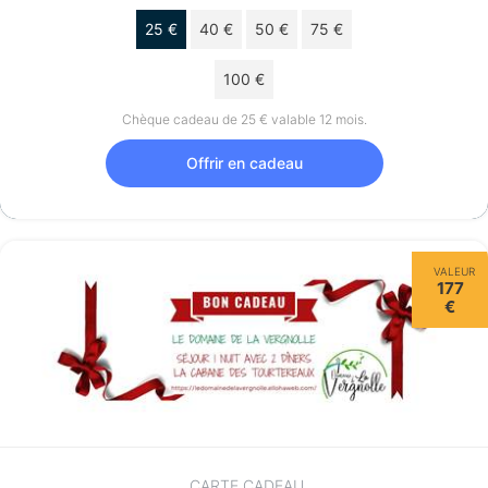
25 €
40 €
50 €
75 €
100 €
Chèque cadeau de 25 € valable 12 mois.
Offrir en cadeau
VALEUR
177
€
CARTE CADEAU