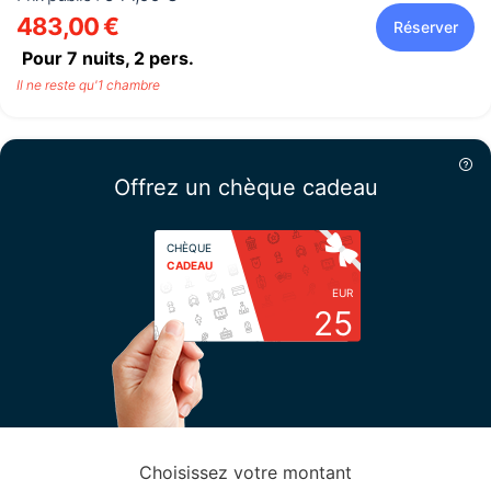
483,00 €
Réserver
Pour 7 nuits,
2
pers.
Il ne reste qu'1 chambre
Offrez un chèque cadeau
CHÈQUE
CADEAU
EUR
25
Choisissez votre montant