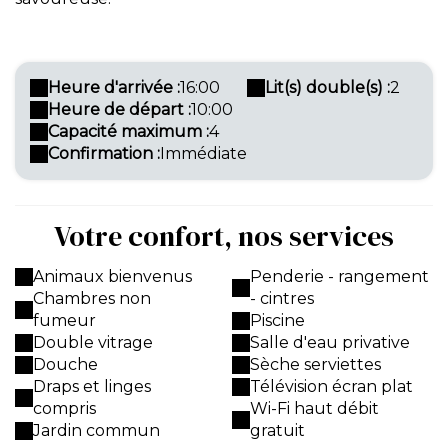
Heure d'arrivée :
16:00
Lit(s) double(s) :
2
Heure de départ :
10:00
Capacité maximum :
4
Confirmation :
Immédiate
Votre confort, nos services
Animaux bienvenus
Penderie - rangement
Chambres non
- cintres
fumeur
Piscine
Double vitrage
Salle d'eau privative
Douche
Sèche serviettes
Draps et linges
Télévision écran plat
compris
Wi-Fi haut débit
Jardin commun
gratuit